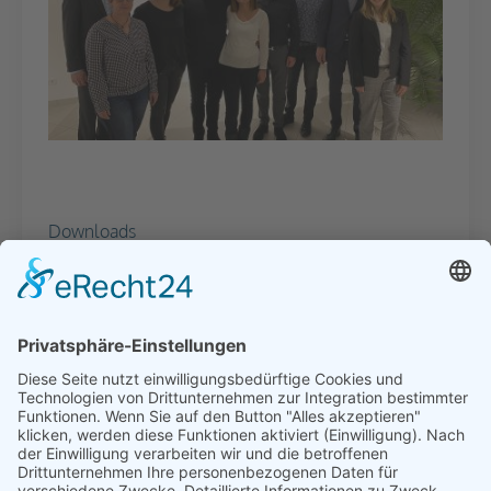
Downloads
→ Pressemitteilung Dietsch Polstermöbel GmbH
→ Pressemitteilung Löbbecke + Cie.
← zurück